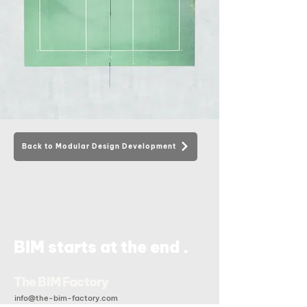
Back to Modular Design Development
.
BIM starts at the end
The BIM Factory
info@the-bim-factory.com