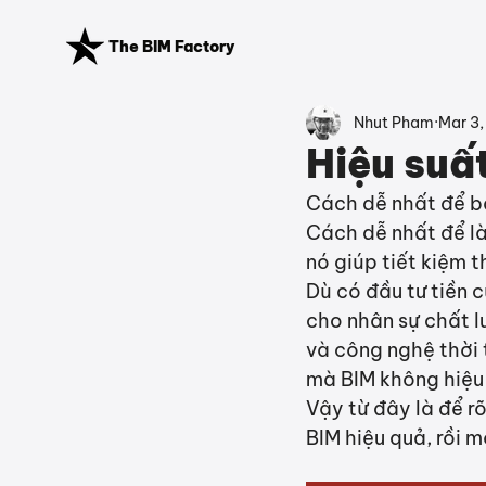
The BIM Factory
Nhut Pham
Mar 3,
Hiệu suấ
Cách dễ nhất để b
Cách dễ nhất để là
nó giúp tiết kiệm t
Dù có đầu tư tiền c
cho nhân sự chất l
và công nghệ thời 
mà BIM không hiệu q
Vậy từ đây là để rõ
BIM hiệu quả, rồi m