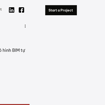
t
Start a Project
 hình BIM tự 