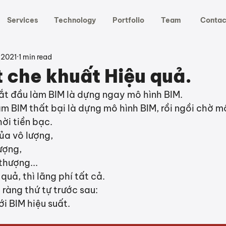
Services
Technology
Portfolio
Team
Contac
 2021
1 min read
t che khuất Hiệu quả.
ắt đầu làm BIM là dựng ngay mô hình BIM.
m BIM thất bại là dựng mô hình BIM, rồi ngồi chờ mô
hời tiền bạc.
ủa vô lượng, 
ượng, 
thượng...
uả, thì lãng phí tất cả.
 ràng thứ tự trước sau:
ới BIM hiệu suất.