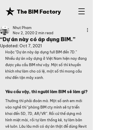
The BIM Factory
Nhut Pham
Nov 2, 2020
2 min read
“Dự án này có áp dụng BIM.”
Updated:
Oct 7, 2021
Hoặc “Dự án này áp dụng full BIM đến 7D.”
Nhiều dự án xây dựng ở Việt Nam hiện nay đang 
được yêu cầu BIM như vậy. Một số thì khuyến 
khích như làm cho có lệ, một số thì mong cầu 
như đến tận mây xanh.
Yêu cầu vậy, thì người làm BIM sẽ làm gì?
Thường thì phải đoán mò. Một số anh em mới 
vào nghề thì “phòng BIM cty mình sẽ tự triển 
khai đến 5D, 7D, AR/VR”. Rồi cứ thế dựng mô 
hình miệt mài, rồi tự làm thống kê, tự làm bản 
vẽ luôn. Lâu lâu mới có dự án thật để dùng Revit 