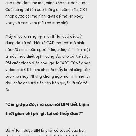
cho thỏa đam mê mà, cũng không trách được. 
Cuối cùng thì tốn bao thời gian công sức, CĐT 
nhận được cái mô hình Revit để mở lên xoay 
xoay và xem xem (nếu có máy xịn).
Mấy ai có kinh nghiệm rồi thì lại quá dễ. Cứ 
dựng đại từ bộ thiết kế CAD một cái mô hình 
nào đấy nhìn bên ngoài "được được”. Thêm một 
tí máy móc thiết bị thi công. Áp cho cái tiến độ. 
Rồi xuất video diễn hoạ, gọi là “4D”. Cứ vậy nộp 
video cho CĐT xem chơi. Ai thấy lạ thì cũng tấm 
tắc khen hay. Nhưng không nộp mô hình nha, vì 
đâu chắc anh trả tiền nên bản quyền là của tôi 
😉
"Cũng đẹp đó, mà sao nói BIM tiết kiệm 
thời gian chi phí gì, tui có thấy đâu?"
Bởi vì làm được BIM là phải có tất cả các bên 