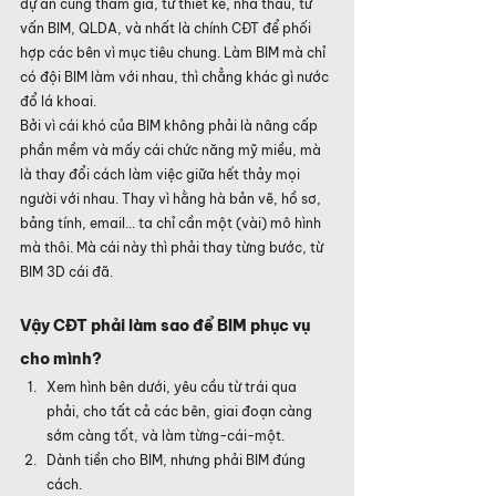
dự án cùng tham gia, từ thiết kế, nhà thầu, tư 
vấn BIM, QLDA, và nhất là chính CĐT để phối 
hợp các bên vì mục tiêu chung. Làm BIM mà chỉ 
có đội BIM làm với nhau, thì chẳng khác gì nước 
đổ lá khoai.
Bởi vì cái khó của BIM không phải là nâng cấp 
phần mềm và mấy cái chức năng mỹ miều, mà 
là thay đổi cách làm việc giữa hết thảy mọi 
người với nhau. Thay vì hằng hà bản vẽ, hồ sơ, 
bảng tính, email... ta chỉ cần một (vài) mô hình 
mà thôi. Mà cái này thì phải thay từng bước, từ 
BIM 3D cái đã.
Vậy CĐT phải làm sao để BIM phục vụ 
cho mình?
Xem hình bên dưới, yêu cầu từ trái qua 
phải, cho tất cả các bên, giai đoạn càng 
sớm càng tốt, và làm từng-cái-một.
Dành tiền cho BIM, nhưng phải BIM đúng 
cách.