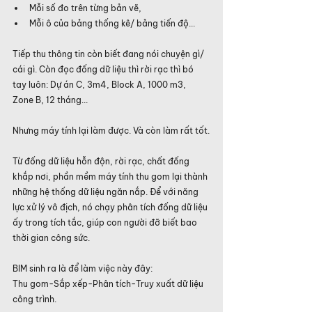
Mỗi số đo trên từng bản vẽ,
Mỗi ô của bảng thống kê/ bảng tiến độ...
Tiếp thu thông tin còn biết đang nói chuyện gì/ 
cái gì. Còn đọc đống dữ liệu thì rời rạc thì bó 
tay luôn: Dự án C, 3m4, Block A, 1000 m3, 
Zone B, 12 tháng...
Nhưng máy tính lại làm được. Và còn làm rất tốt.
Từ đống dữ liệu hỗn độn, rời rạc, chất đống 
khắp nơi, phần mềm máy tính thu gom lại thành 
những hệ thống dữ liệu ngăn nắp. Để với năng 
lực xử lý vô địch, nó chạy phân tích đống dữ liệu 
ấy trong tích tắc, giúp con người đỡ biết bao 
thời gian công sức.
BIM sinh ra là để làm việc này đây:
Thu gom-Sắp xếp-Phân tích-Truy xuất dữ liệu 
công trình.