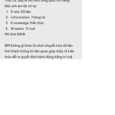
Thật ra, đây là mô hình tổng quát nổi tiếng. 
Nếu anh em lật nó lại:
D.ata: Dữ liệu
I.nformation: Thông tin
K.nowledge: Kiến thức
W.isdom: Trí tuệ
Mô hình DIKW.
BIM không gì khác là cách chuyển hóa dữ liệu 
thô thành thông tin liên quan giúp thấy rõ kiến 
thức để ra quyết định hành động bằng trí tuệ.
Tôi báo với bạn các dầm B1, B2, B3 và trần 
Zone 2 -Data
... rằng chúng đang xảy ra va chạm với 
biên độ 100-150mm, và các dầm, các 
trần này chiếm đa số trên một sàn -Info
... giúp bạn thấy rằng đa số dầm đang bị 
vướng trần -Knowledge
... để bạn biết rằng cần phải quyết định: 
giảm chiều cao trần, giảm chiều cao 