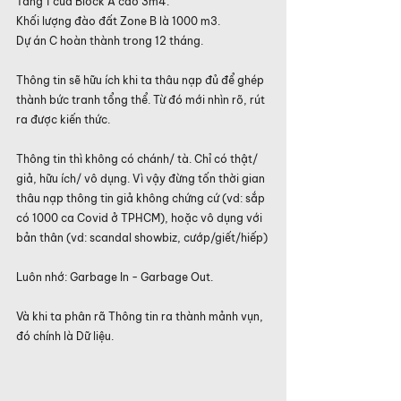
Tầng 1 của Block A cao 3m4.
Khối lượng đào đất Zone B là 1000 m3.
Dự án C hoàn thành trong 12 tháng.
Thông tin sẽ hữu ích khi ta thâu nạp đủ để ghép 
thành bức tranh tổng thể. Từ đó mới nhìn rõ, rút 
ra được kiến thức.
Thông tin thì không có chánh/ tà. Chỉ có thật/ 
giả, hữu ích/ vô dụng. Vì vậy đừng tốn thời gian 
thâu nạp thông tin giả không chứng cứ (vd: sắp 
có 1000 ca Covid ở TPHCM), hoặc vô dụng với 
bản thân (vd: scandal showbiz, cướp/giết/hiếp)
Luôn nhớ: Garbage In - Garbage Out.
Và khi ta phân rã Thông tin ra thành mảnh vụn, 
đó chính là Dữ liệu.