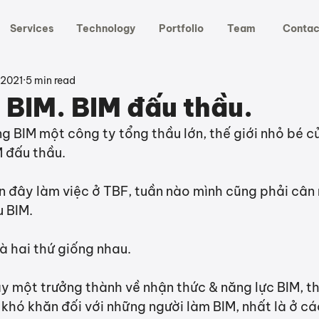
Services
Technology
Portfolio
Team
Contac
 2021
5 min read
 BIM. BIM đấu thầu.
g BIM một công ty tổng thầu lớn, thế giới nhỏ bé c
 đấu thầu.
 đây làm việc ở TBF, tuần nào mình cũng phải cân 
 BIM.
là hai thứ giống nhau.
 một trưởng thành về nhận thức & năng lực BIM, thì
 khó khăn đối với những người làm BIM, nhất là ở cá