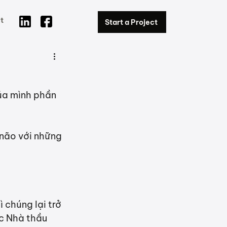
t
Start a Project
ủa mình phần 
não với những 
 chúng lại trở 
c Nhà thầu 