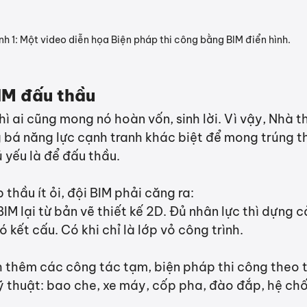
nh 1: Một video diễn họa Biện pháp thi công bằng BIM điển hình.
IM đấu thầu
hì ai cũng mong nó hoàn vốn, sinh lời. Vì vậy, Nhà 
bá năng lực cạnh tranh khác biệt để mong trúng thầ
 yếu là để đấu thầu.
 thầu ít ỏi, đội BIM phải căng ra:
M lại từ bản vẽ thiết kế 2D. Đủ nhân lực thì dựng cả
ó kết cấu. Có khi chỉ là lớp vỏ công trình.
 thêm các công tác tạm, biện pháp thi công theo t
ỹ thuật: bao che, xe máy, cốp pha, đào đắp, hệ ch