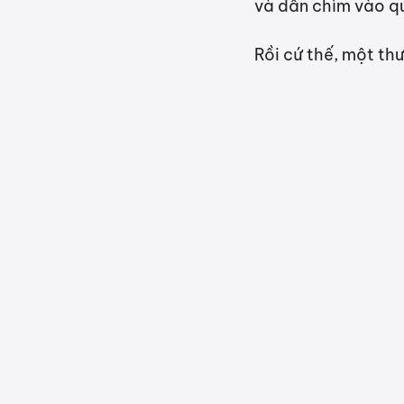
và dần chìm vào quê
Rồi cứ thế, một t